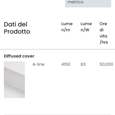
metrico
Dati del
Lume
Lume
Ore
n
/m
n
/W
di
Prodotto
vita
/hrs
Diffused cover
A-line
4150
83
50,000