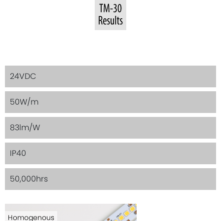
24VDC
50W/m
83lm/W
IP40
50,000hrs
Homogenous