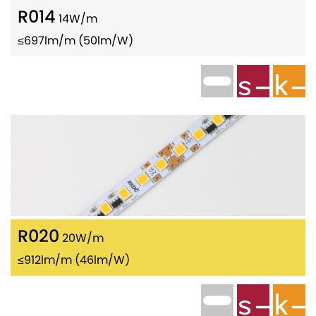
R014
14W/m
≤697lm/m (50lm/W)
R020
20W/m
≤912lm/m (46lm/W)