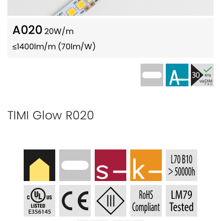
A020
20W/m
≤1400lm/m (70lm/W)
TIMI Glow R020