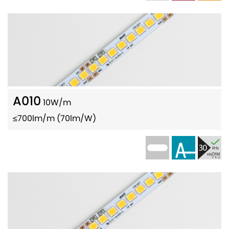
A010
10W/m
≤700lm/m (70lm/W)