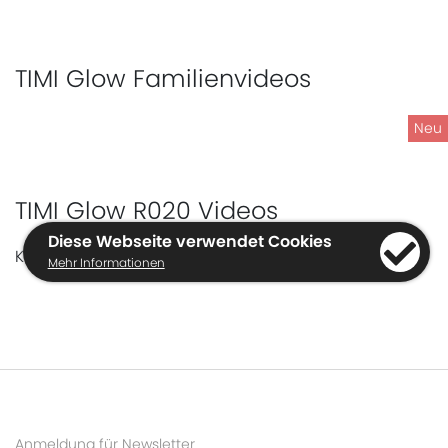
TIMI Glow Familienvideos
Neu
TIMI Glow R020 Videos
Diese Webseite verwendet Cookies
Keine Videos zum Anzeigen
Mehr Informationen
Anmeldung für Newsletter