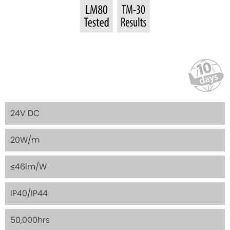
24V DC
20W/m
≤46lm/W
IP40/IP44
50,000hrs