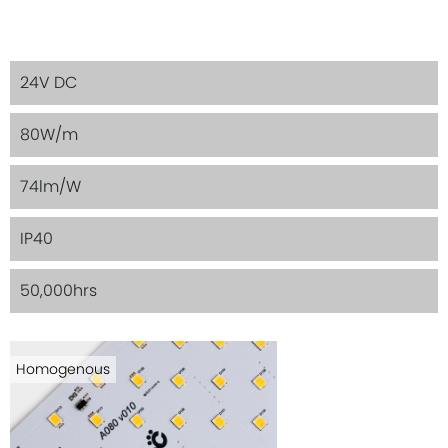
24V DC
80W/m
74lm/W
IP40
50,000hrs
Homogenous