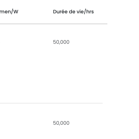
umen
/W
Durée de vie
/hrs
6
50,000
50,000