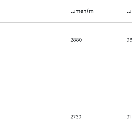
Lumen
/m
L
2880
9
2730
91