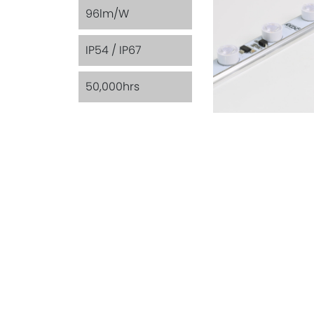
96lm/W
IP54 / IP67
50,000hrs