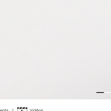
ments |
Vidéos