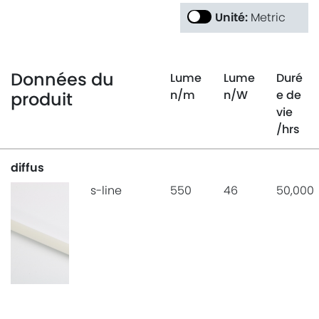
Unité:
Metric
Données du
Lume
Lume
Duré
n
/m
n
/W
e de
produit
vie
/hrs
diffus
s-line
550
46
50,000