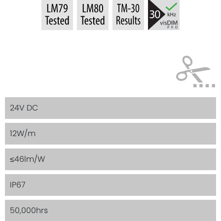
24V DC
12W/m
≤46lm/W
IP67
50,000hrs