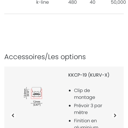
k-line
480
40
50,000
Accessoires/Les options
KKCP-19 (KURV-X)
Clip de
montage
Prévoir 3 par
mètre
Précédente
Proch
Finition en
aluminium