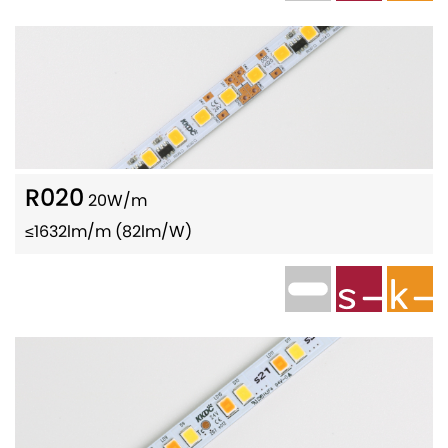
R020
20W/m
≤1632lm/m (82lm/W)