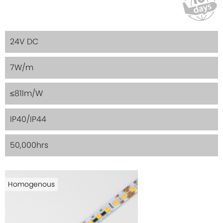
24V DC
7W/m
≤81lm/W
IP40/IP44
50,000hrs
Homogenous