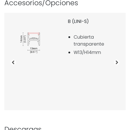
Accesorios/Opciones
C (LINI-S)
Cobertura
difusa
Policarbonato
W13/H14mm
Anterior
Próxi
Descargas