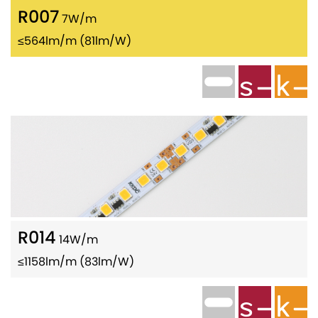
R007
7W/m
≤564lm/m (81lm/W)
R014
14W/m
≤1158lm/m (83lm/W)