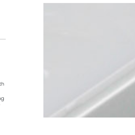
th
ng
r