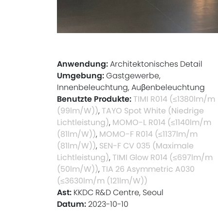
Anwendung:
Architektonisches Detail
Umgebung:
Gastgewerbe,
Innenbeleuchtung, Auβenbeleuchtung
Benutzte Produkte:
TIMI R014 (≤1380lm/m
(99lm/W))
,
TAYO Spot White (Niedrige
Lichtleistung)
,
MOMO-L R014 (≤1140lm/m
(81lm/W))
,
MOMO-F R014 (≤1137lm/m
(81lm/W))
,
SEN-F CV 035 (Maximale
Lichtleistung)
,
TIMI Glow R014 (≤697lm/m
(50lm/W))
,
TIA 26 Asymmetric A030
(≤3630lm/m (121lm/W))
Ast:
KKDC R&D Centre, Seoul
Datum:
2023-10-10