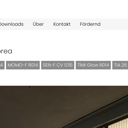
Downloads
Über
Kontakt
Fördernd
orea
14
MOMO-F R014
SEN-F CV 035
TIMI Glow R014
TIA 2