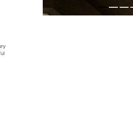
ury
ful