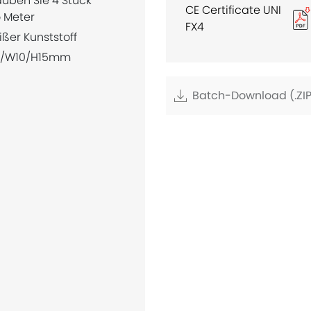
auben Sie 4 Stück
CE Certificate UNI
 Meter
FX4
ßer Kunststoff
5/W10/H15mm
Batch-Download (.ZIP