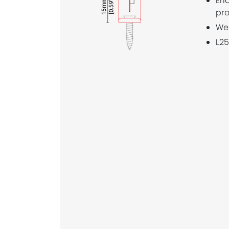
Erl
pro
Wei
L2