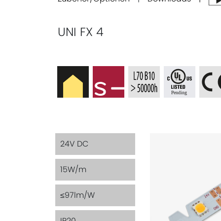
UNI FX 4
24V DC
15W/m
≤97lm/W
IP20